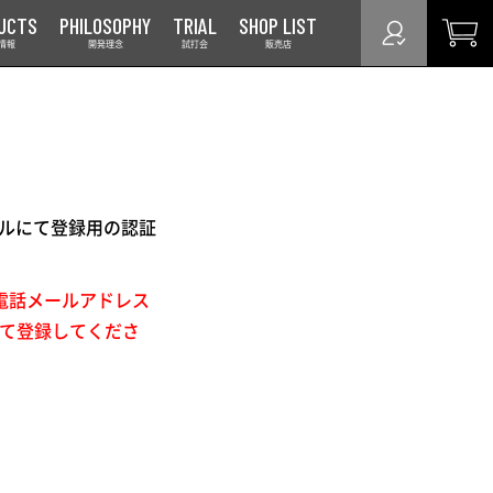
UCTS
PHILOSOPHY
TRIAL
SHOP LIST
情報
開発理念
試打会
販売店
ルにて登録用の認証
帯電話メールアドレス
して登録してくださ