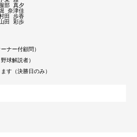
部 真夕

 奈津佳

田 歩香

田 彩歩

ーナー付顧問）

、野球解説者）
します（決勝日のみ）