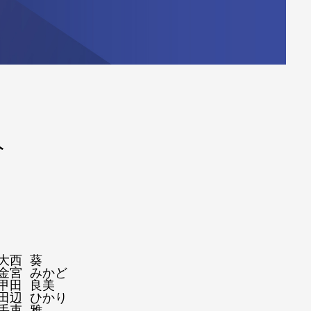
介
西 葵

宮 みかど

田 良美

辺 ひかり

束 雅
